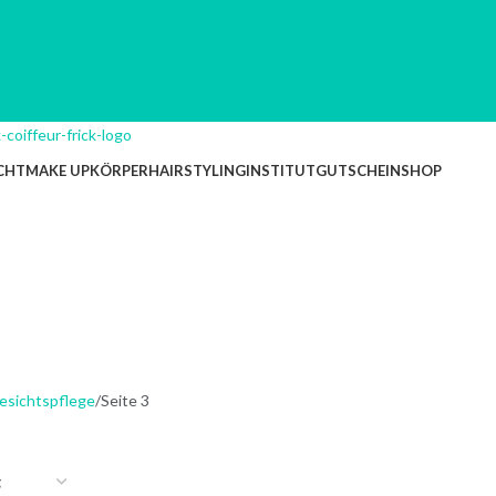
NEWSLETTER
CHT
MAKE UP
KÖRPER
HAIRSTYLING
INSTITUT
GUTSCHEIN
SHOP
esichtspflege
Seite 3