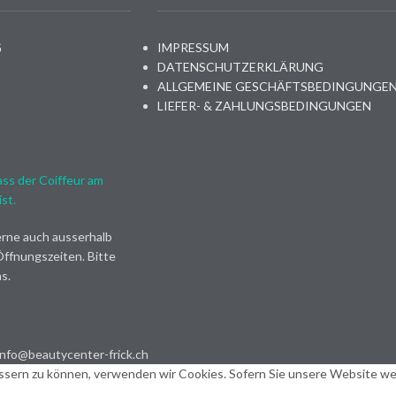
G
IMPRESSUM
DATENSCHUTZERKLÄRUNG
ALLGEMEINE GESCHÄFTSBEDINGUNGE
LIEFER- & ZAHLUNGSBEDINGUNGEN
ass der Coiffeur am
st.
rne auch ausserhalb
ffnungszeiten. Bitte
s.
 info@beautycenter-frick.ch
ssern zu können, verwenden wir Cookies. Sofern Sie unsere Website wei