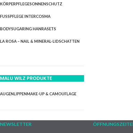
KÖRPERPFLEGE
SONNENSCHUTZ
FUSSPFLEGE INTERCOSMA
BODYSUGARING HANRA
SETS
LA ROSA – NAIL & MINERAL-LIDSCHATTEN
MALU WILZ PRODUKTE
AUGEN
LIPPEN
MAKE-UP & CAMOUFLAGE
NEWSLETTER
ÖFFNUNGSZEITE