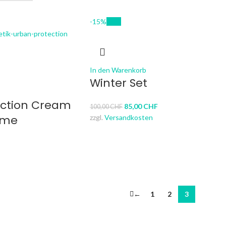
-15%
New
In den Warenkorb
Winter Set
ection Cream
85,00
CHF
100,00
CHF
eme
zzgl.
Versandkosten
←
1
2
3