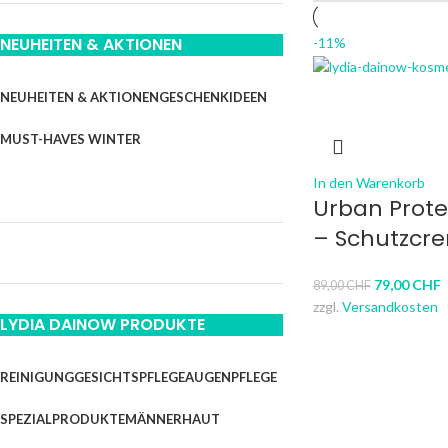
NEUHEITEN & AKTIONEN
-11%
NEUHEITEN & AKTIONEN
GESCHENKIDEEN
MUST-HAVES WINTER
In den Warenkorb
Urban Prot
– Schutzcr
79,00
CHF
89,00
CHF
zzgl.
Versandkosten
LYDIA DAINOW PRODUKTE
REINIGUNG
GESICHTSPFLEGE
AUGENPFLEGE
SPEZIALPRODUKTE
MÄNNERHAUT