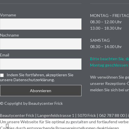
Vorname
MONTAG – FREITA
08.30 – 12.00 Uhr
13.00 – 18.30 Uhr
Nachname
SAMSTAG
08.30 – 14.00 Uhr
Email
Bitte beachten Sie, d
Montag geschlossen i
Indem Sie fortfahren, akzeptieren Sie
Wir verwöhnen Sie ge
unsere Datenschutzerklärung.
unserer Rezeptions-Ö
melden Sie sich bei un
© Copyright by Beautycenter Frick
Beautycenter Frick | Langenfeldstrasse 1 | 5070 Frick | 062 787 88 00 |
Um unsere Webseite für Sie optimal zu gestalten und fortlaufend verbe
Cookies durch entsprechende Browsereinstellungen deaktivieren.