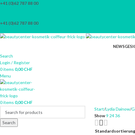
+41 (0)62 787 88 00
Skip to navigation
info@beautycenter-frick.ch
Skip to main content
+41 (0)62 787 88 00
info@beautycenter-frick.ch
NEWS
GESI
Search
Login / Register
0
items
0,00
CHF
Menu
0
items
0,00
CHF
Start
Lydia Dainow
G
Show
9
24
36
Search