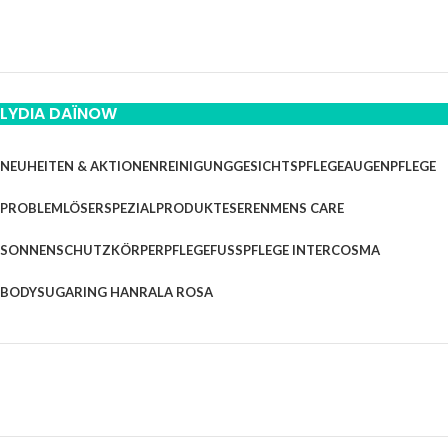
LYDIA DAÏNOW
NEUHEITEN & AKTIONEN
REINIGUNG
GESICHTSPFLEGE
AUGENPFLEGE
PROBLEMLÖSER
SPEZIALPRODUKTE
SEREN
MENS CARE
SONNENSCHUTZ
KÖRPERPFLEGE
FUSSPFLEGE INTERCOSMA
BODYSUGARING HANRA
LA ROSA