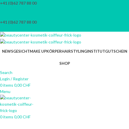
+41 (0)62 787 88 00
Skip to navigation
info@beautycenter-frick.ch
Skip to main content
NEWSLETTER
+41 (0)62 787 88 00
info@beautycenter-frick.ch
NEWS
GESICHT
MAKE UP
KÖRPER
HAIRSTYLING
INSTITUT
GUTSCHEIN
SHOP
Search
Login / Register
0
items
0,00
CHF
Menu
0
items
0,00
CHF