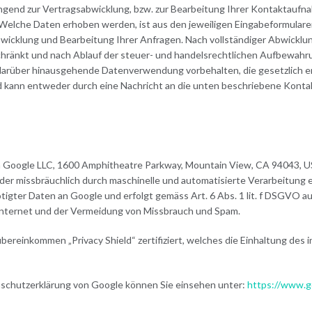
wingend zur Vertragsabwicklung, bzw. zur Bearbeitung Ihrer Kontaktauf
Welche Daten erhoben werden, ist aus den jeweiligen Eingabeformularen
abwicklung und Bearbeitung Ihrer Anfragen. Nach vollständiger Abwickl
ränkt und nach Ablauf der steuer- und handelsrechtlichen Aufbewahrung
darüber hinausgehende Datenverwendung vorbehalten, die gesetzlich erlau
nd kann entweder durch eine Nachricht an die unten beschriebene Konta
oogle LLC, 1600 Amphitheatre Parkway, Mountain View, CA 94043, USA 
der missbräuchlich durch maschinelle und automatisierte Verarbeitung er
gter Daten an Google und erfolgt gemäss Art. 6 Abs. 1 lit. f DSGVO au
 Internet und der Vermeidung von Missbrauch und Spam.
bereinkommen „Privacy Shield“ zertifiziert, welches die Einhaltung des
chutzerklärung von Google können Sie einsehen unter:
https://www.go