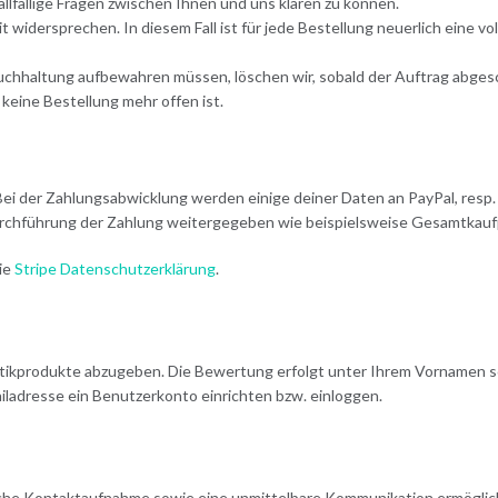
llfällige Fragen zwischen Ihnen und uns klären zu können.
idersprechen. In diesem Fall ist für jede Bestellung neuerlich eine vo
r Buchhaltung aufbewahren müssen, löschen wir, sobald der Auftrag abgesc
 keine Bestellung mehr offen ist.
 Bei der Zahlungsabwicklung werden einige deiner Daten an PayPal, resp
 Durchführung der Zahlung weitergegeben wie beispielsweise Gesamtkauf
ie
Stripe Datenschutzerklärung
.
ikprodukte abzugeben. Die Bewertung erfolgt unter Ihrem Vornamen sow
ladresse ein Benutzerkonto einrichten bzw. einloggen.
sche Kontaktaufnahme sowie eine unmittelbare Kommunikation ermöglich