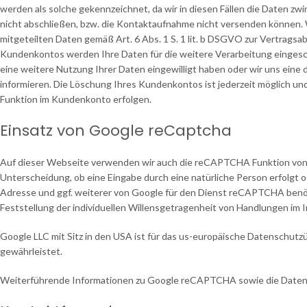
werden als solche gekennzeichnet, da wir in diesen Fällen die Daten z
nicht abschließen, bzw. die Kontaktaufnahme nicht versenden können. 
mitgeteilten Daten gemäß Art. 6 Abs. 1 S. 1 lit. b DSGVO zur Vertrags
Kundenkontos werden Ihre Daten für die weitere Verarbeitung eingesch
eine weitere Nutzung Ihrer Daten eingewilligt haben oder wir uns eine 
informieren. Die Löschung Ihres Kundenkontos ist jederzeit möglich u
Funktion im Kundenkonto erfolgen.
Einsatz von Google reCaptcha
Auf dieser Webseite verwenden wir auch die reCAPTCHA Funktion von G
Unterscheidung, ob eine Eingabe durch eine natürliche Person erfolgt o
Adresse und ggf. weiterer von Google für den Dienst reCAPTCHA benöti
Feststellung der individuellen Willensgetragenheit von Handlungen im
Google LLC mit Sitz in den USA ist für das us-europäische Datenschutzü
gewährleistet.
Weiterführende Informationen zu Google reCAPTCHA sowie die Datens