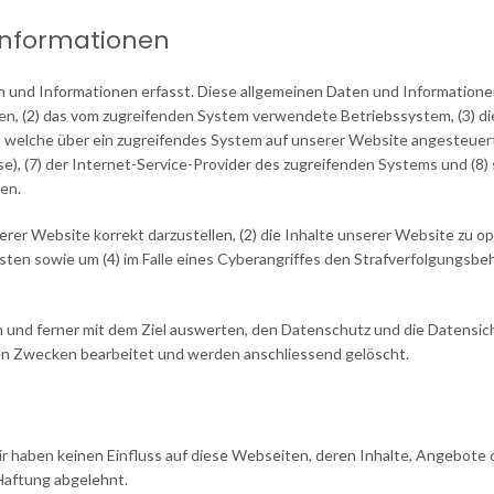
Informationen
 und Informationen erfasst. Diese allgemeinen Daten und Informationen
n, (2) das vom zugreifenden System verwendete Betriebssystem, (3) di
, welche über ein zugreifendes System auf unserer Website angesteuert
se), (7) der Internet-Service-Provider des zugreifenden Systems und (8)
en.
er Website korrekt darzustellen, (2) die Inhalte unserer Website zu opt
isten sowie um (4) im Falle eines Cyberangriffes den Strafverfolgungs
 und ferner mit dem Ziel auswerten, den Datenschutz und die Datensiche
n Zwecken bearbeitet und werden anschliessend gelöscht.
r haben keinen Einfluss auf diese Webseiten, deren Inhalte, Angebote 
Haftung abgelehnt.