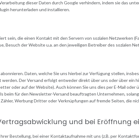
Verarbeitung dieser Daten durch Google verhindern, indem sie das unte
ugin herunterladen und installieren.
ert sein, die einen Kontakt mit den Servern von sozialen Netzwerken (Fa
, Besuch der Website u.a. an den jeweiligen Betreiber des sozialen Ne
abonnieren. Daten, welche Sie uns hierbei zur Verfügung stellen, insb
erden. Der Versand erfolgt entweder direkt über uns oder über ein hi
sletter oder auf der Website). Auch können Sie uns dies per E-Mail od
alls beim für den Newsletter-Versand beauftragten Unternehmen, solang
Zähler, Werbung Dritter oder Verknüpfungen auf fremde Seiten, die nic
rtragsabwicklung und bei Eröffnung e
 Bestellung, bei einer Kontaktaufnahme mit uns (z.B. per Kontaktformula