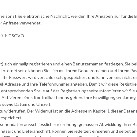
eine sonstige elektronische Nachricht, werden Ihre Angaben nur für die 
r Anfrage verwendet.
 lit. b DSGVO.
) sich einmalig registrieren und einen Benutzernamen festlegen. Sie b
r Internetseite können Sie sich mit Ihrem Benutzernamen und Ihrem P
. Ihr Passwort wird verschlüsselt gespeichert und kann von uns nicht 
Mail-Adresse und Ihre Telefonnummer angeben. Damit wir diese Registri
 der entsprechenden Stelle auf der Registrierungsseite informieren wir 
Aktivieren eines Kontrollkästchens geben. Ihre Einwilligungserklärung w
e sowie Datum und Uhrzeit.
 zu widerrufen. Der Widerruf ist an die Adresse in Kapitel 1 dieser Daten
gespeichert.
rsonendaten ausschliesslich zur ordnungsgemässen Abwicklung Ihrer Be
ngsart und Lieferanschrift, können Sie jederzeit einsehen und selbst än