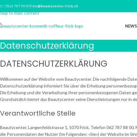
41 (0)62 787 88 00
Skip to navigation
info@beautycenter-frick.ch
Skip to main content
NEWS
Datenschutzerklärung
DATENSCHUTZERKLÄRUNG
Willkommen auf der Website vom Beautycenter. Die nachfolgende Daten
Datenschutzerklärung informiert Sie über die Erhebung personenbezog
Die Erhebung und die Verarbeitung Ihrer personenbezogenen Daten g
Grundsätzlich bietet das Beautycenter seine Dienstleistungen nur in de
Verantwortliche Stelle
Beautycenter, Langenfeldstrasse 1, 5070 Frick, Telefon 062 787 88 00, M
die Personendaten der Nutzer (Im Folgenden: «Sie») der Website im Si