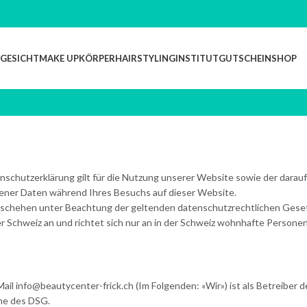
GESICHT
MAKE UP
KÖRPER
HAIRSTYLING
INSTITUT
GUTSCHEIN
SHOP
schutzerklärung gilt für die Nutzung unserer Website sowie der darau
ener Daten während Ihres Besuchs auf dieser Website.
eschehen unter Beachtung der geltenden datenschutzrechtlichen Gese
r Schweiz an und richtet sich nur an in der Schweiz wohnhafte Personen
ail info@beautycenter-frick.ch (Im Folgenden: «Wir») ist als Betreiber 
nne des DSG.