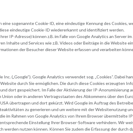
n eine sogenannte Cookie-ID, eine eindeutige Kennung des Cookies, 
iese eindeutige Cookie-ID wiedererkannt und identifiziert werden.
Ihrer IP-Adresse) können z.B. im Falle von Google Analytics an Server 
n Inhalte und Services wie z.B. Videos oder Beiträge in die Website e
formationen der Besucher dieser Website erfassen und verarbeiten könn
Inc. („Google“). Google Analytics verwendet sog. „Cookies“. Dabei hand
Website durch Sie ermöglichen. Die durch diese Cookies erzeugten Inf
 und dort gespeichert. Im Falle der Aktivierung der IP-Anonymisierung
en Union oder in anderen Vertragsstaaten des Abkommens über den Euro
n USA übertragen und dort gekürzt. Wird Google im Auftrag des Betreib
teaktivitäten zu generieren und um weitere mit der Websitenutzung u
die im Rahmen von Google Analytics von Ihrem Browser übermittelte I
tsprechende Einstellung Ihrer Browser-Software verhindern. Wir weisen
ich werden nutzen können. Können Sie zudem die Erfassung der durch d