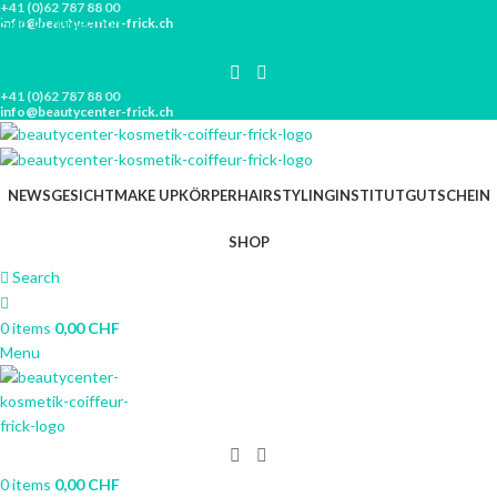
+41 (0)62 787 88 00
Skip to navigation
info@beautycenter-frick.ch
NEWSLETTER
Skip to main content
+41 (0)62 787 88 00
info@beautycenter-frick.ch
NEWS
GESICHT
MAKE UP
KÖRPER
HAIRSTYLING
INSTITUT
GUTSCHEIN
SHOP
Search
0
items
0,00
CHF
Menu
0
items
0,00
CHF