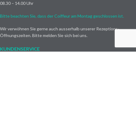
08.30 – 14.00 Uhr
Bitte beachten Sie, dass der Coiffeur am Montag geschlossen ist.
Wir verwöhnen Sie gerne auch ausserhalb unserer Rezeptions-
Öffnungszeiten. Bitte melden Sie sich bei uns.
KUNDENSERVICE
IMPRESSUM
DATENSCHUTZERKLÄRUNG
ALLGEMEINE GESCHÄFTSBEDINGUNGEN
LIEFER- & ZAHLUNGSBEDINGUNGEN
WAS GIBT ES NEUES