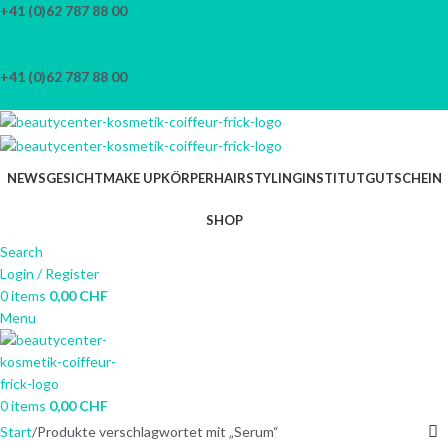
+41 (0)62 787 88 00
Skip to navigation
info@beautycenter-frick.ch
Skip to main content
NEWSLETTER
+41 (0)62 787 88 00
info@beautycenter-frick.ch
NEWS
GESICHT
MAKE UP
KÖRPER
HAIRSTYLING
INSTITUT
GUTSCHEIN
SHOP
Search
Login / Register
0
items
0,00
CHF
Menu
0
items
0,00
CHF
Start
Produkte verschlagwortet mit „Serum“