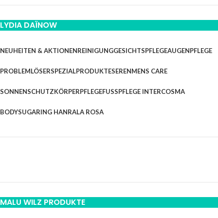
LYDIA DAÏNOW
NEUHEITEN & AKTIONEN
REINIGUNG
GESICHTSPFLEGE
AUGENPFLEGE
PROBLEMLÖSER
SPEZIALPRODUKTE
SEREN
MENS CARE
SONNENSCHUTZ
KÖRPERPFLEGE
FUSSPFLEGE INTERCOSMA
BODYSUGARING HANRA
LA ROSA
MALU WILZ PRODUKTE