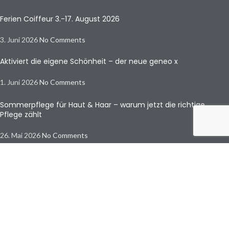
Ferien Coiffeur 3.-17. August 2026
3. Juni 2026
No Comments
Aktiviert die eigene Schönheit – der neue geneo x
1. Juni 2026
No Comments
Sommerpflege für Haut & Haar – warum jetzt die richtige
Pflege zählt
26. Mai 2026
No Comments
© Copyright by Beautycenter Frick
Beautycenter Frick | Langenfeldstrasse 1 | 5070 Frick | 062 787 88 00 |
info@beautycenter-frick.ch
Um unsere Webseite für Sie optimal zu gestalten und fortlaufend
verbessern zu können, verwenden wir Cookies. Sofern Sie unsere
Website weiter nutzen, gehen wir von Ihrem Einverständnis aus. Sie
können Cookies durch entsprechende Browsereinstellungen