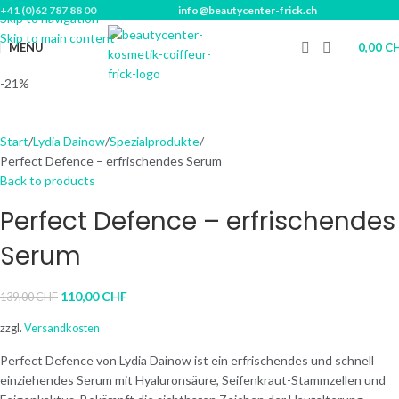
+41 (0)62 787 88 00
info@beautycenter-frick.ch
Skip to navigation
Skip to main content
MENU
0,00
C
-21%
Start
Lydia Dainow
Spezialprodukte
Perfect Defence – erfrischendes Serum
Back to products
Perfect Defence – erfrischendes
Serum
110,00
CHF
139,00
CHF
zzgl.
Versandkosten
Perfect Defence von Lydia Dainow ist ein erfrischendes und schnell
einziehendes Serum mit Hyaluronsäure, Seifenkraut-Stammzellen und