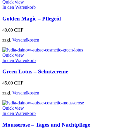
auf
Quick view
der
In den Warenkorb
Produktseite
gewählt
Golden Magic – Pflegeöl
werden
40,00
CHF
zzgl.
Versandkosten
Quick view
In den Warenkorb
Green Lotus – Schutzcreme
45,00
CHF
zzgl.
Versandkosten
Quick view
In den Warenkorb
Mousserose – Tages und Nachtpflege