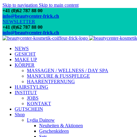
Skip to navigation
Skip to main content
+41 (0)62 787 88 00
info@beautycenter-frick.ch
NEWSLETTER
+41 (0)62 787 88 00
info@beautycenter-frick.ch
NEWS
GESICHT
MAKE UP
KÖRPER
MASSAGEN / WELLNESS / DAY SPA
MANICURE & FUSSPFLEGE
HAARENTFERNUNG
HAIRSTYLING
INSTITUT
JOBS
KONTAKT
GUTSCHEIN
Shop
Lydia Dainow
Neuheiten & Aktionen
Geschenkideen
Sets