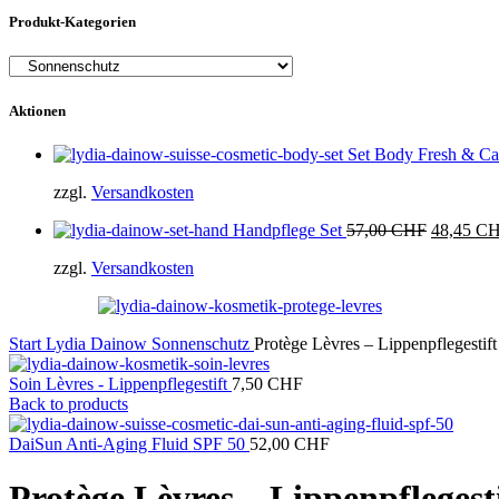
Produkt-Kategorien
Aktionen
Set Body Fresh & C
zzgl.
Versandkosten
Ursprüngl
Handpflege Set
57,00
CHF
48,45
C
Preis
zzgl.
Versandkosten
war:
57,00 C
Start
Lydia Dainow
Sonnenschutz
Protège Lèvres – Lippenpflegestift
Soin Lèvres - Lippenpflegestift
7,50
CHF
Back to products
DaiSun Anti-Aging Fluid SPF 50
52,00
CHF
Protège Lèvres – Lippenpflegest