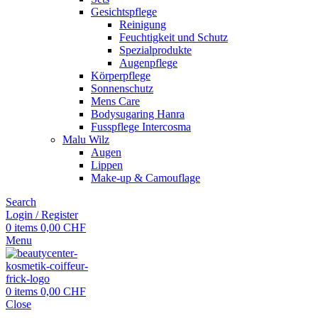
Gesichtspflege
Reinigung
Feuchtigkeit und Schutz
Spezialprodukte
Augenpflege
Körperpflege
Sonnenschutz
Mens Care
Bodysugaring Hanra
Fusspflege Intercosma
Malu Wilz
Augen
Lippen
Make-up & Camouflage
Search
Login / Register
0
items
0,00
CHF
Menu
0
items
0,00
CHF
Close