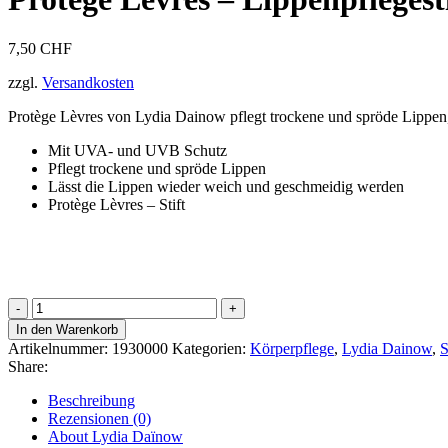
7,50
CHF
zzgl.
Versandkosten
Protège Lèvres von Lydia Dainow pflegt trockene und spröde Lippen
Mit UVA- und UVB Schutz
Pflegt trockene und spröde Lippen
Lässt die Lippen wieder weich und geschmeidig werden
Protège Lèvres – Stift
Protège
Lèvres
In den Warenkorb
-
Artikelnummer:
1930000
Kategorien:
Körperpflege
,
Lydia Dainow
,
S
Lippenpflegestift
Share:
Menge
Beschreibung
Rezensionen (0)
About Lydia Daïnow