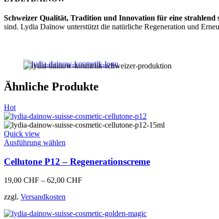
Schweizer Qualität, Tradition und Innovation für eine strahlen
sind. Lydia Daïnow unterstützt die natürliche Regeneration und Erneu
Ähnliche Produkte
Hot
Quick view
Dieses
Ausführung wählen
Produkt
weist
Cellutone P12 – Regenerationscreme
mehrere
Varianten
19,00
CHF
–
62,00
CHF
auf.
Die
zzgl.
Versandkosten
Optionen
können