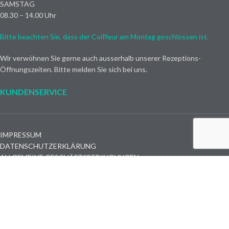
SAMSTAG
08.30 – 14.00 Uhr
Bitte beachten Sie, dass der Coiffeur am Montag geschlossen ist.
Wir verwöhnen Sie gerne auch ausserhalb unserer Rezeptions-
Öffnungszeiten. Bitte melden Sie sich bei uns.
KUNDENSERVICE
IMPRESSUM
DATENSCHUTZERKLÄRUNG
ALLGEMEINE GESCHÄFTSBEDINGUNGEN
LIEFER- & ZAHLUNGSBEDINGUNGEN
WAS GIBT ES NEUES