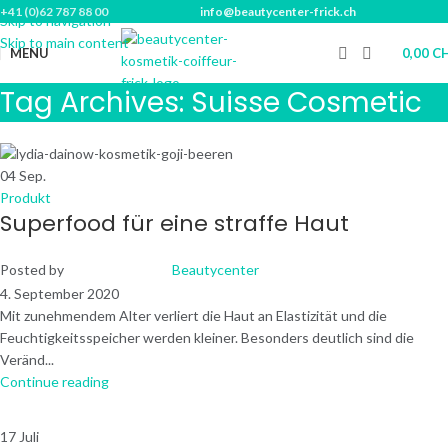
+41 (0)62 787 88 00
info@beautycenter-frick.ch
Skip to navigation
Skip to main content
MENU
0,00
C
Tag Archives: Suisse Cosmetic
04
Sep.
Produkt
Superfood für eine straffe Haut
Posted by
Beautycenter
4. September 2020
Mit zunehmendem Alter verliert die Haut an Elastizität und die
Feuchtigkeitsspeicher werden kleiner. Besonders deutlich sind die
Veränd...
Continue reading
17
Juli