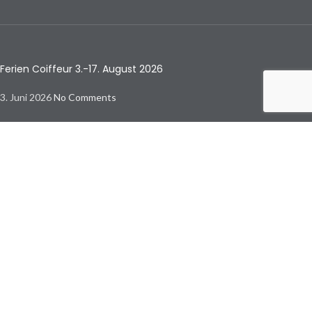
Ferien Coiffeur 3.-17. August 2026
3. Juni 2026
No Comments
Aktiviert die eigene Schönheit – der neue geneo x
1. Juni 2026
No Comments
Sommerpflege für Haut & Haar – warum jetzt die richtige
Pflege zählt
26. Mai 2026
No Comments
© Copyright by Beautycenter Frick
Beautycenter Frick | Langenfeldstrasse 1 | 5070 Frick | 062 787 88 00 |
info@beautycenter-frick.ch
Um unsere Webseite für Sie optimal zu gestalten und fortlaufend