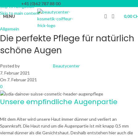
+41 (0)62 787 88 00
info@beautycenter-frick.ch
Skip to navigation
Skip to main content
MENU
0,00
C
Allgemein
Die perfekte Pflege für natürlich
schöne Augen
Posted by
Beautycenter
7. Februar 2021
On 7. Februar 2021
0
Unsere empfindliche Augenpartie
Mit dem Alter wird unsere Haut immer dünner und verliert an
Spannkraft. Die Haut rund um die Augenpartie ist mit knapp 0,5 mm
viermal dünner als die Gesichtshaut. Deshalb entstehen hier auch die