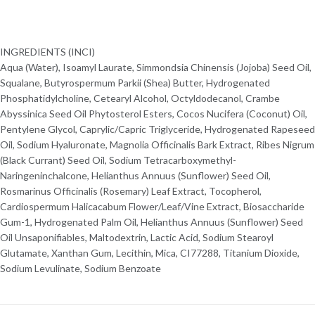
INGREDIENTS (INCI)
Aqua (Water), Isoamyl Laurate, Simmondsia Chinensis (Jojoba) Seed Oil,
Squalane, Butyrospermum Parkii (Shea) Butter, Hydrogenated
Phosphatidylcholine, Cetearyl Alcohol, Octyldodecanol, Crambe
Abyssinica Seed Oil Phytosterol Esters, Cocos Nucifera (Coconut) Oil,
Pentylene Glycol, Caprylic/Capric Triglyceride, Hydrogenated Rapeseed
Oil, Sodium Hyaluronate, Magnolia Officinalis Bark Extract, Ribes Nigrum
(Black Currant) Seed Oil, Sodium Tetracarboxymethyl-
Naringeninchalcone, Helianthus Annuus (Sunflower) Seed Oil,
Rosmarinus Officinalis (Rosemary) Leaf Extract, Tocopherol,
Cardiospermum Halicacabum Flower/Leaf/Vine Extract, Biosaccharide
Gum-1, Hydrogenated Palm Oil, Helianthus Annuus (Sunflower) Seed
Oil Unsaponifiables, Maltodextrin, Lactic Acid, Sodium Stearoyl
Glutamate, Xanthan Gum, Lecithin, Mica, CI77288, Titanium Dioxide,
Sodium Levulinate, Sodium Benzoate