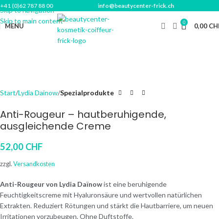
+41 (0)62 787 88 00
info@beautycenter-frick.ch
Skip to navigation
Skip to main content
0
MENU
0,00
CH
Start
Lydia Dainow
Spezialprodukte
Anti-Rougeur – hautberuhigende,
ausgleichende Creme
52,00
CHF
zzgl.
Versandkosten
Anti-Rougeur von Lydia Daïnow
ist eine beruhigende
Feuchtigkeitscreme mit Hyaluronsäure und wertvollen natürlichen
Extrakten. Reduziert Rötungen und stärkt die Hautbarriere, um neuen
Irritationen vorzubeugen. Ohne Duftstoffe.