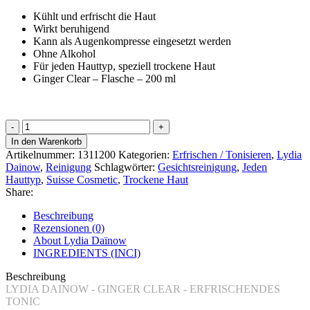
Kühlt und erfrischt die Haut
Wirkt beruhigend
Kann als Augenkompresse eingesetzt werden
Ohne Alkohol
Für jeden Hauttyp, speziell trockene Haut
Ginger Clear – Flasche – 200 ml
Ginger
Clear
In den Warenkorb
-
Artikelnummer:
1311200
Kategorien:
Erfrischen / Tonisieren
,
Lydia
erfrischendes
Dainow
,
Reinigung
Schlagwörter:
Gesichtsreinigung
,
Jeden
Tonic
Hauttyp
,
Suisse Cosmetic
,
Trockene Haut
Menge
Share:
Beschreibung
Rezensionen (0)
About Lydia Daïnow
INGREDIENTS (INCI)
Beschreibung
LYDIA DAINOW - GINGER CLEAR - ERFRISCHENDES
TONIC