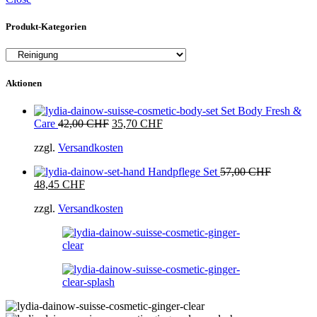
Produkt-Kategorien
Aktionen
Set Body Fresh &
Ursprünglicher
Aktueller
Care
42,00
CHF
35,70
CHF
Preis
Preis
zzgl.
Versandkosten
war:
ist:
42,00 CHF
35,70 CHF.
Handpflege Set
57,00
CHF
Ursprünglicher
Aktueller
48,45
CHF
Preis
Preis
zzgl.
Versandkosten
war:
ist:
57,00 CHF
48,45 CHF.