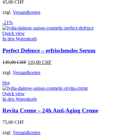
45,00
CHF
zzgl.
Versandkosten
-21%
Quick view
In den Warenkorb
Perfect Defence – erfrischendes Serum
Ursprünglicher
Aktueller
139,00
CHF
110,00
CHF
Preis
Preis
zzgl.
Versandkosten
war:
ist:
139,00 CHF
110,00 CHF.
Hot
Quick view
In den Warenkorb
Revita Creme – 24h Anti-Aging Creme
75,00
CHF
zzgl.
Versandkosten