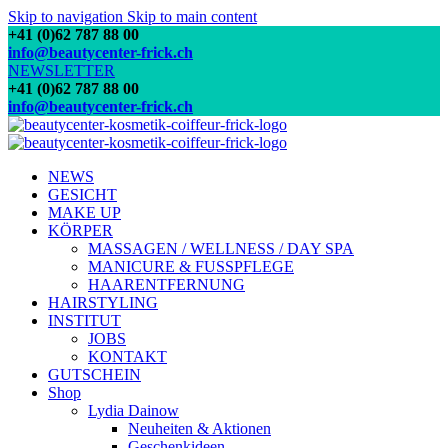
Skip to navigation
Skip to main content
+41 (0)62 787 88 00
info@beautycenter-frick.ch
NEWSLETTER
+41 (0)62 787 88 00
info@beautycenter-frick.ch
NEWS
GESICHT
MAKE UP
KÖRPER
MASSAGEN / WELLNESS / DAY SPA
MANICURE & FUSSPFLEGE
HAARENTFERNUNG
HAIRSTYLING
INSTITUT
JOBS
KONTAKT
GUTSCHEIN
Shop
Lydia Dainow
Neuheiten & Aktionen
Geschenkideen