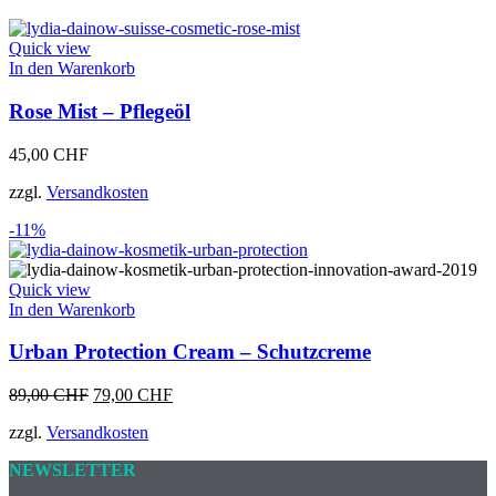
Quick view
In den Warenkorb
Rose Mist – Pflegeöl
45,00
CHF
zzgl.
Versandkosten
-11%
Quick view
In den Warenkorb
Urban Protection Cream – Schutzcreme
Ursprünglicher
Aktueller
89,00
CHF
79,00
CHF
Preis
Preis
zzgl.
Versandkosten
war:
ist:
89,00 CHF
79,00 CHF.
NEWSLETTER