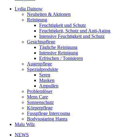
Lydia Dainow
Neuheiten & Aktionen
Reinigung
Feuchtigkeit und Schutz
Feuchtigkeit, Schutz und Anti-Aging
Intensive Feuchtigkeit und Schutz
Gesichtspflege
Tägliche Reinigung
Intensive Reinigung
Erfrischen / Tonisieren
Augenpflege
Spezialprodukte
Seren
Masken
Ampullen
Problemlöser
Mens Care
Sonnenschutz
Körperpflege
Fusspflege Intercosma
Bodysugaring Hanra
Malu Wilz
NEWS