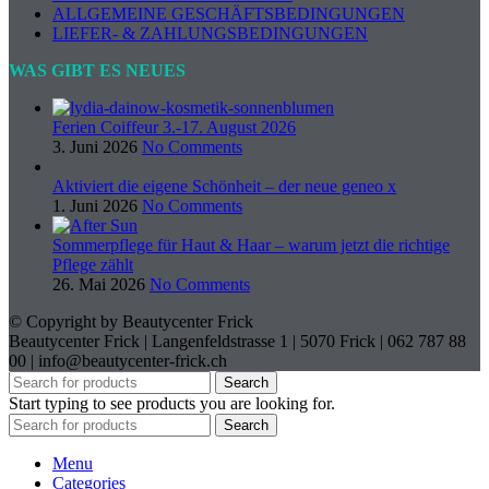
ALLGEMEINE GESCHÄFTSBEDINGUNGEN
LIEFER- & ZAHLUNGSBEDINGUNGEN
WAS GIBT ES NEUES
Ferien Coiffeur 3.-17. August 2026
3. Juni 2026
No Comments
Aktiviert die eigene Schönheit – der neue geneo x
1. Juni 2026
No Comments
Sommerpflege für Haut & Haar – warum jetzt die richtige
Pflege zählt
26. Mai 2026
No Comments
© Copyright by Beautycenter Frick
Beautycenter Frick | Langenfeldstrasse 1 | 5070 Frick | 062 787 88
00 | info@beautycenter-frick.ch
Search
Start typing to see products you are looking for.
Search
Menu
Categories