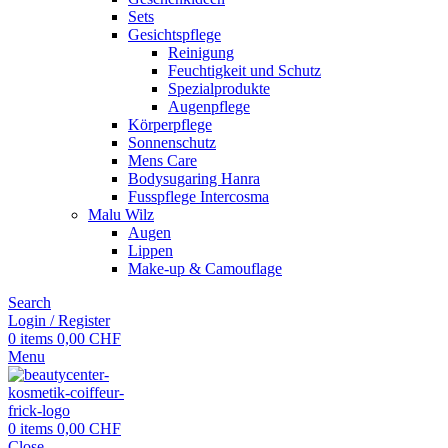
Sets
Gesichtspflege
Reinigung
Feuchtigkeit und Schutz
Spezialprodukte
Augenpflege
Körperpflege
Sonnenschutz
Mens Care
Bodysugaring Hanra
Fusspflege Intercosma
Malu Wilz
Augen
Lippen
Make-up & Camouflage
Search
Login / Register
0
items
0,00
CHF
Menu
0
items
0,00
CHF
Close