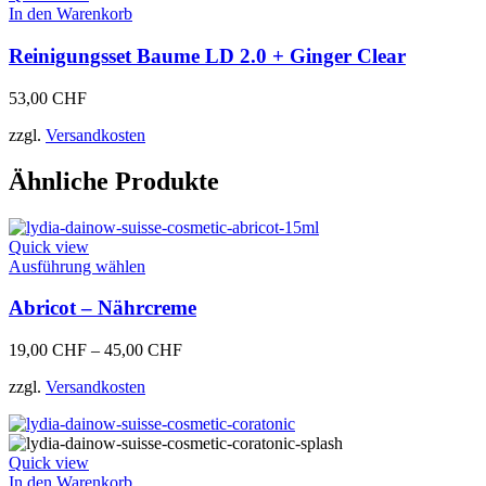
In den Warenkorb
Reinigungsset Baume LD 2.0 + Ginger Clear
53,00
CHF
zzgl.
Versandkosten
Ähnliche Produkte
Quick view
Dieses
Ausführung wählen
Produkt
weist
Abricot – Nährcreme
mehrere
Varianten
19,00
CHF
–
45,00
CHF
auf.
Die
zzgl.
Versandkosten
Optionen
können
auf
der
Quick view
Produktseite
In den Warenkorb