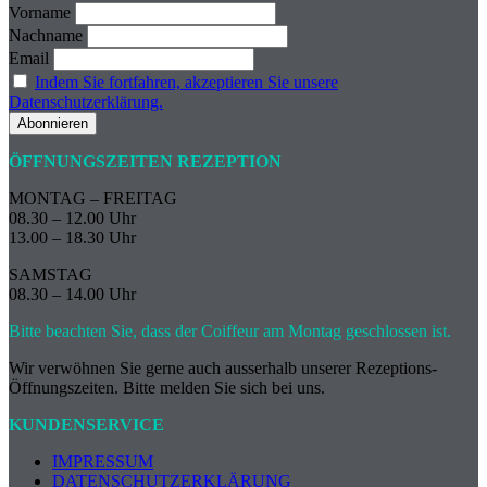
Vorname
Nachname
Email
Indem Sie fortfahren, akzeptieren Sie unsere
Datenschutzerklärung.
ÖFFNUNGSZEITEN REZEPTION
MONTAG – FREITAG
08.30 – 12.00 Uhr
13.00 – 18.30 Uhr
SAMSTAG
08.30 – 14.00 Uhr
Bitte beachten Sie, dass der Coiffeur am Montag geschlossen ist.
Wir verwöhnen Sie gerne auch ausserhalb unserer Rezeptions-
Öffnungszeiten. Bitte melden Sie sich bei uns.
KUNDENSERVICE
IMPRESSUM
DATENSCHUTZERKLÄRUNG