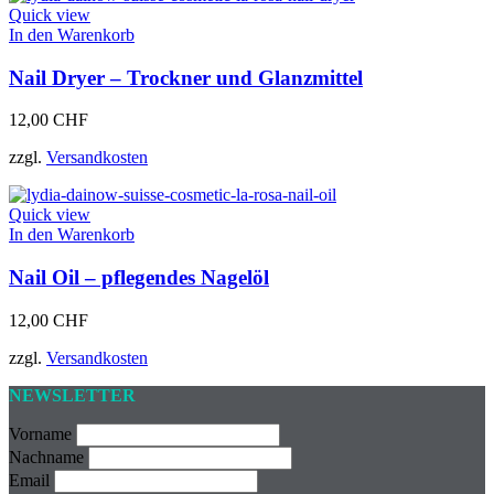
auf
Quick view
der
In den Warenkorb
Produktseite
gewählt
Nail Dryer – Trockner und Glanzmittel
werden
12,00
CHF
zzgl.
Versandkosten
Quick view
In den Warenkorb
Nail Oil – pflegendes Nagelöl
12,00
CHF
zzgl.
Versandkosten
NEWSLETTER
Vorname
Nachname
Email