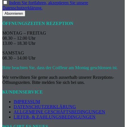
Indem Sie fortfahren, akzeptieren Sie unsere
Datenschutzerklärung.
ÖFFNUNGSZEITEN REZEPTION
MONTAG – FREITAG
08.30 – 12.00 Uhr
13.00 – 18.30 Uhr
SAMSTAG
08.30 – 14.00 Uhr
Bitte beachten Sie, dass der Coiffeur am Montag geschlossen ist.
Wir verwöhnen Sie gerne auch ausserhalb unserer Rezeptions-
Öffnungszeiten. Bitte melden Sie sich bei uns.
KUNDENSERVICE
IMPRESSUM
DATENSCHUTZERKLÄRUNG
ALLGEMEINE GESCHÄFTSBEDINGUNGEN
LIEFER- & ZAHLUNGSBEDINGUNGEN
WAS GIBT ES NEUES