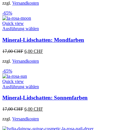
Die
zzgl.
Versandkosten
war:
ist:
Optionen
17,00 CHF
6,00 CHF.
können
-65%
auf
der
Quick view
Produktseite
Dieses
Ausführung wählen
gewählt
Produkt
werden
weist
Mineral-Lidschatten: Mondfarben
mehrere
Varianten
Ursprünglicher
Aktueller
17,00
CHF
6,00
CHF
auf.
Preis
Preis
Die
zzgl.
Versandkosten
war:
ist:
Optionen
17,00 CHF
6,00 CHF.
können
-65%
auf
der
Quick view
Produktseite
Dieses
Ausführung wählen
gewählt
Produkt
werden
weist
Mineral-Lidschatten: Sonnenfarben
mehrere
Varianten
Ursprünglicher
Aktueller
17,00
CHF
6,00
CHF
auf.
Preis
Preis
Die
zzgl.
Versandkosten
war:
ist:
Optionen
17,00 CHF
6,00 CHF.
können