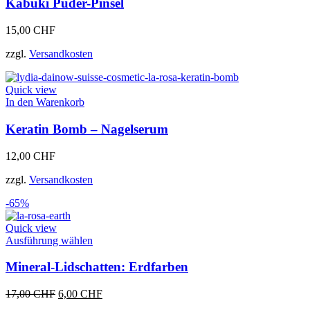
Kabuki Puder-Pinsel
15,00
CHF
zzgl.
Versandkosten
Quick view
In den Warenkorb
Keratin Bomb – Nagelserum
12,00
CHF
zzgl.
Versandkosten
-65%
Quick view
Dieses
Ausführung wählen
Produkt
weist
Mineral-Lidschatten: Erdfarben
mehrere
Varianten
Ursprünglicher
Aktueller
17,00
CHF
6,00
CHF
auf.
Preis
Preis