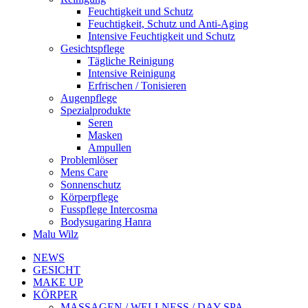
Feuchtigkeit und Schutz
Feuchtigkeit, Schutz und Anti-Aging
Intensive Feuchtigkeit und Schutz
Gesichtspflege
Tägliche Reinigung
Intensive Reinigung
Erfrischen / Tonisieren
Augenpflege
Spezialprodukte
Seren
Masken
Ampullen
Problemlöser
Mens Care
Sonnenschutz
Körperpflege
Fusspflege Intercosma
Bodysugaring Hanra
Malu Wilz
NEWS
GESICHT
MAKE UP
KÖRPER
MASSAGEN / WELLNESS / DAY SPA