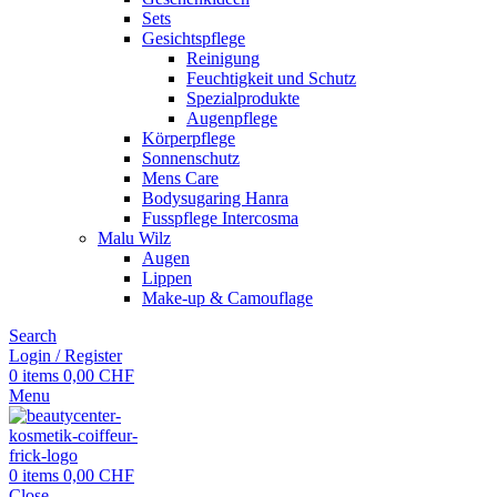
Sets
Gesichtspflege
Reinigung
Feuchtigkeit und Schutz
Spezialprodukte
Augenpflege
Körperpflege
Sonnenschutz
Mens Care
Bodysugaring Hanra
Fusspflege Intercosma
Malu Wilz
Augen
Lippen
Make-up & Camouflage
Search
Login / Register
0
items
0,00
CHF
Menu
0
items
0,00
CHF
Close