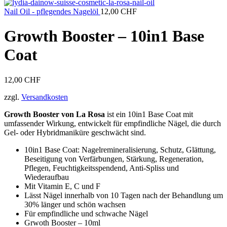
war:
ist:
100,00 CHF
85,00 CHF.
Nail Oil - pflegendes Nagelöl
12,00
CHF
Growth Booster – 10in1 Base
Coat
12,00
CHF
zzgl.
Versandkosten
Growth Booster von La Rosa
ist ein 10in1 Base Coat mit
umfassender Wirkung, entwickelt für empfindliche Nägel, die durch
Gel- oder Hybridmaniküre geschwächt sind.
10in1 Base Coat: Nagelremineralisierung, Schutz, Glättung,
Beseitigung von Verfärbungen, Stärkung, Regeneration,
Pflegen, Feuchtigkeitsspendend, Anti-Spliss und
Wiederaufbau
Mit Vitamin E, C und F
Lässt Nägel innerhalb von 10 Tagen nach der Behandlung um
30% länger und schön wachsen
Für empfindliche und schwache Nägel
Grwoth Booster – 10ml