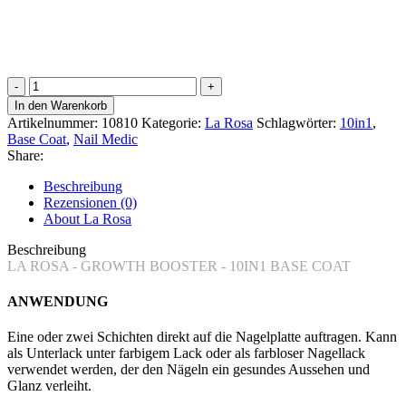
Growth
Booster
In den Warenkorb
-
Artikelnummer:
10810
Kategorie:
La Rosa
Schlagwörter:
10in1
,
10in1
Base Coat
,
Nail Medic
Base
Share:
Coat
Menge
Beschreibung
Rezensionen (0)
About La Rosa
Beschreibung
LA ROSA - GROWTH BOOSTER - 10IN1 BASE COAT
ANWENDUNG
Eine oder zwei Schichten direkt auf die Nagelplatte auftragen. Kann
als Unterlack unter farbigem Lack oder als farbloser Nagellack
verwendet werden, der den Nägeln ein gesundes Aussehen und
Glanz verleiht.