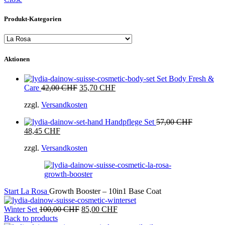
Produkt-Kategorien
Aktionen
Set Body Fresh &
Ursprünglicher
Aktueller
Care
42,00
CHF
35,70
CHF
Preis
Preis
zzgl.
Versandkosten
war:
ist:
42,00 CHF
35,70 CHF.
Handpflege Set
57,00
CHF
Ursprünglicher
Aktueller
48,45
CHF
Preis
Preis
zzgl.
Versandkosten
war:
ist:
57,00 CHF
48,45 CHF.
Start
La Rosa
Growth Booster – 10in1 Base Coat
Ursprünglicher
Aktueller
Winter Set
100,00
CHF
85,00
CHF
Preis
Preis
Back to products