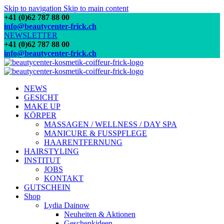
Skip to navigation
Skip to main content
+41 (0)62 787 88 00
info@beautycenter-frick.ch
NEWSLETTER
+41 (0)62 787 88 00
info@beautycenter-frick.ch
NEWS
GESICHT
MAKE UP
KÖRPER
MASSAGEN / WELLNESS / DAY SPA
MANICURE & FUSSPFLEGE
HAARENTFERNUNG
HAIRSTYLING
INSTITUT
JOBS
KONTAKT
GUTSCHEIN
Shop
Lydia Dainow
Neuheiten & Aktionen
Geschenkideen