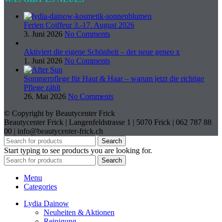
Ferien Coiffeur 3.-17. August 2026
3. Juni 2026
No Comments
Aktiviert die eigene Schönheit – der neue geneo x
1. Juni 2026
No Comments
Sommerpflege für Haut & Haar – warum jetzt die richtige
Pflege zählt
26. Mai 2026
No Comments
© Copyright by Beautycenter Frick
Beautycenter Frick | Langenfeldstrasse 1 | 5070 Frick | 062 787 88
00 | info@beautycenter-frick.ch
Search
Start typing to see products you are looking for.
Search
Menu
Categories
Lydia Dainow
Neuheiten & Aktionen
Reinigung